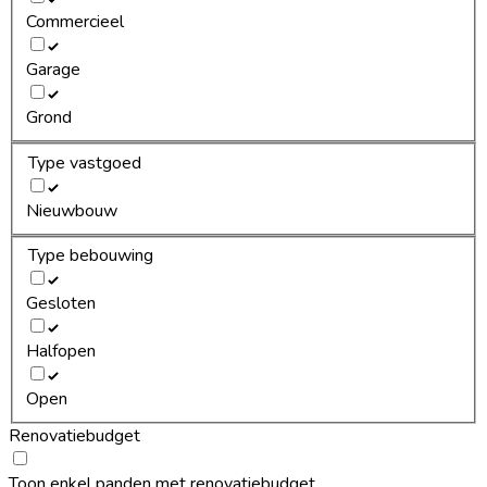
Commercieel
Garage
Grond
Type vastgoed
Nieuwbouw
Type bebouwing
Gesloten
Halfopen
Open
Renovatiebudget
Toon enkel panden met renovatiebudget