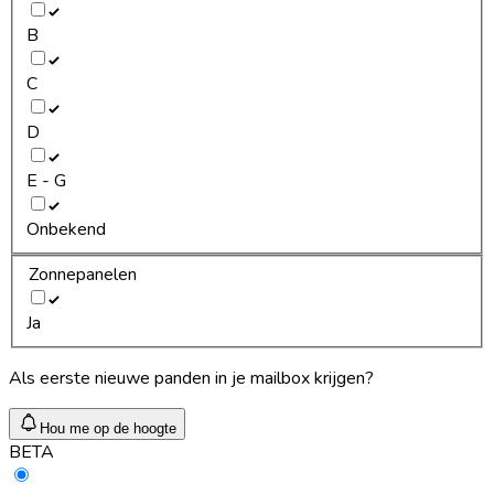
B
C
D
E - G
Onbekend
Zonnepanelen
Ja
Als eerste nieuwe panden in je mailbox krijgen?
Hou me op de hoogte
BETA