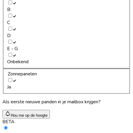
B
C
D
E - G
Onbekend
Zonnepanelen
Ja
Als eerste nieuwe panden in je mailbox krijgen?
Hou me op de hoogte
BETA