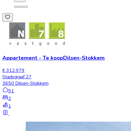
Appartement
-
Te koop
Dilsen-Stokkem
€ 312.979
Stadsgraaf 27
3650 Dilsen-Stokkem
91
2
1