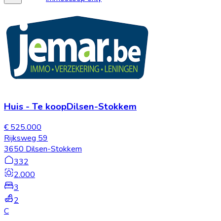
Huis
-
Te koop
Dilsen-Stokkem
€ 525.000
Rijksweg 59
3650 Dilsen-Stokkem
332
2.000
3
2
C