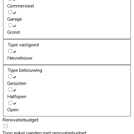
Commercieel
Garage
Grond
Type vastgoed
Nieuwbouw
Type bebouwing
Gesloten
Halfopen
Open
Renovatiebudget
Toon enkel panden met renovatiebudget