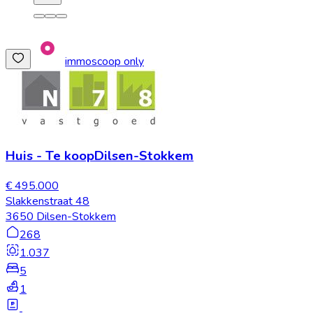
immoscoop only
Huis
-
Te koop
Dilsen-Stokkem
€ 495.000
Slakkenstraat 48
3650 Dilsen-Stokkem
268
1.037
5
1