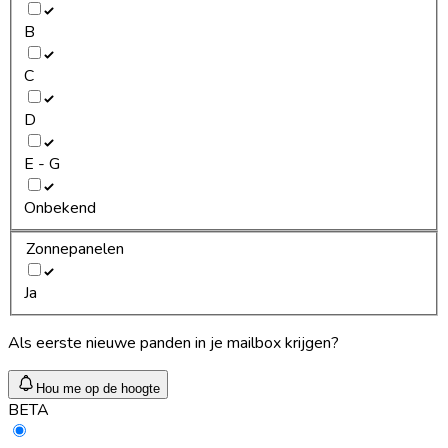
B
C
D
E - G
Onbekend
Zonnepanelen
Ja
Als eerste nieuwe panden in je mailbox krijgen?
Hou me op de hoogte
BETA