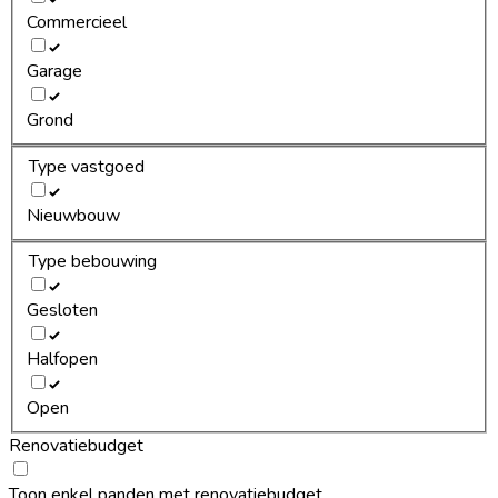
Commercieel
Garage
Grond
Type vastgoed
Nieuwbouw
Type bebouwing
Gesloten
Halfopen
Open
Renovatiebudget
Toon enkel panden met renovatiebudget