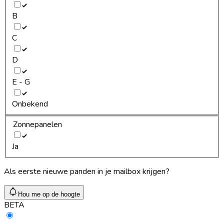
B
C
D
E - G
Onbekend
Zonnepanelen
Ja
Als eerste nieuwe panden in je mailbox krijgen?
Hou me op de hoogte
BETA