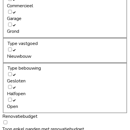
Commercieel
Garage
Grond
Type vastgoed
Nieuwbouw
Type bebouwing
Gesloten
Halfopen
Open
Renovatiebudget
Toon enkel panden met renovatiebudget