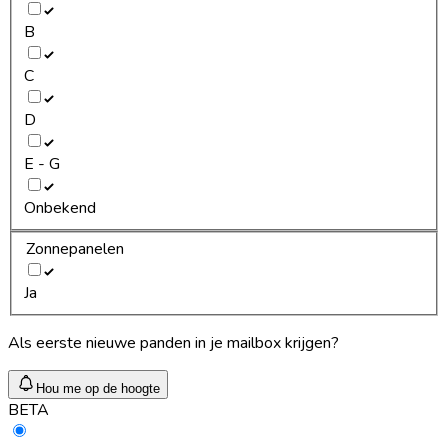
B
C
D
E - G
Onbekend
Zonnepanelen
Ja
Als eerste nieuwe panden in je mailbox krijgen?
Hou me op de hoogte
BETA