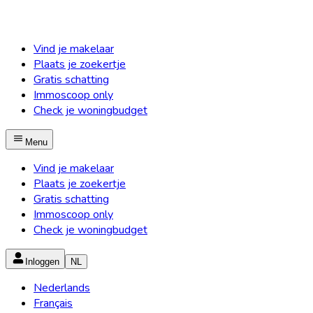
Vind je makelaar
Plaats je zoekertje
Gratis schatting
Immoscoop only
Check je woningbudget
Menu
Vind je makelaar
Plaats je zoekertje
Gratis schatting
Immoscoop only
Check je woningbudget
Inloggen
NL
Nederlands
Français