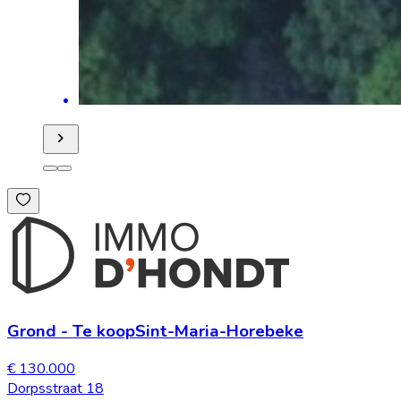
Grond
-
Te koop
Sint-Maria-Horebeke
€ 130.000
Dorpsstraat 18