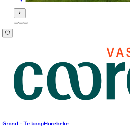
Grond
-
Te koop
Horebeke