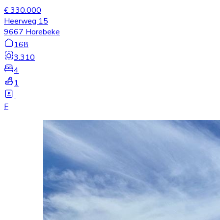
€ 330.000
Heerweg 15
9667 Horebeke
168
3.310
4
1
F