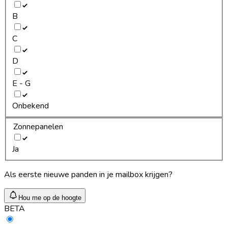
B
C
D
E - G
Onbekend
Zonnepanelen
Ja
Als eerste nieuwe panden in je mailbox krijgen?
Hou me op de hoogte
BETA