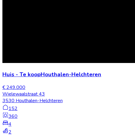
Huis
-
Te koop
Houthalen-Helchteren
€ 249.000
Wielewaalstraat 43
3530 Houthalen-Helchteren
152
360
4
2