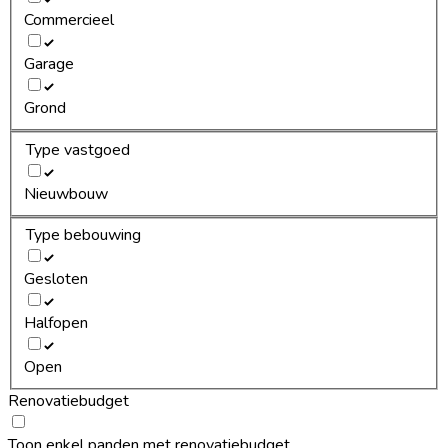
Commercieel
Garage
Grond
Type vastgoed
Nieuwbouw
Type bebouwing
Gesloten
Halfopen
Open
Renovatiebudget
Toon enkel panden met renovatiebudget