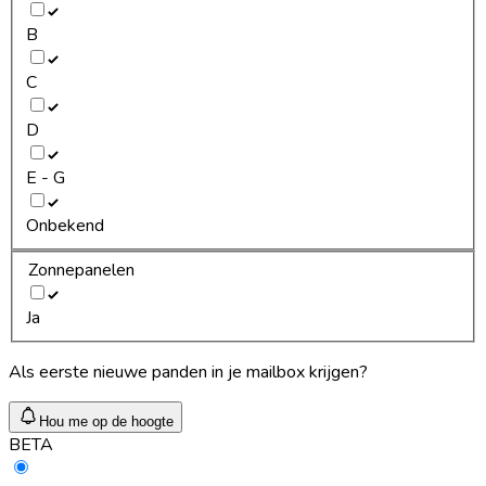
B
C
D
E - G
Onbekend
Zonnepanelen
Ja
Als eerste nieuwe panden in je mailbox krijgen?
Hou me op de hoogte
BETA