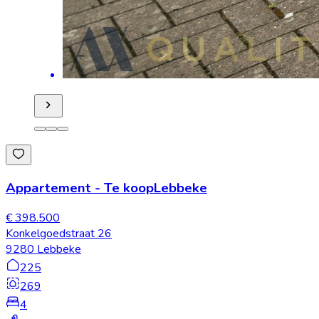
Appartement
-
Te koop
Lebbeke
€ 398.500
Konkelgoedstraat 26
9280 Lebbeke
225
269
4