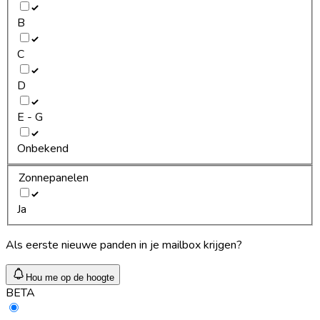
B
C
D
E - G
Onbekend
Zonnepanelen
Ja
Als eerste nieuwe panden in je mailbox krijgen?
Hou me op de hoogte
BETA