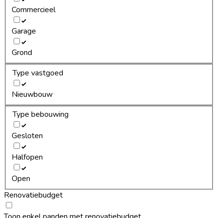
Commercieel
Garage
Grond
Type vastgoed
Nieuwbouw
Type bebouwing
Gesloten
Halfopen
Open
Renovatiebudget
Toon enkel panden met renovatiebudget