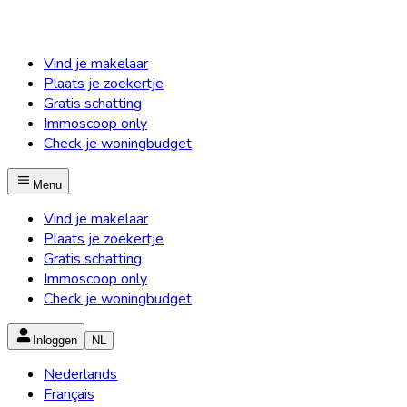
Vind je makelaar
Plaats je zoekertje
Gratis schatting
Immoscoop only
Check je woningbudget
Menu
Vind je makelaar
Plaats je zoekertje
Gratis schatting
Immoscoop only
Check je woningbudget
Inloggen
NL
Nederlands
Français