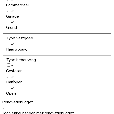
Commercieel
Garage
Grond
Type vastgoed
Nieuwbouw
Type bebouwing
Gesloten
Halfopen
Open
Renovatiebudget
Toon enkel panden met renovatiebudget