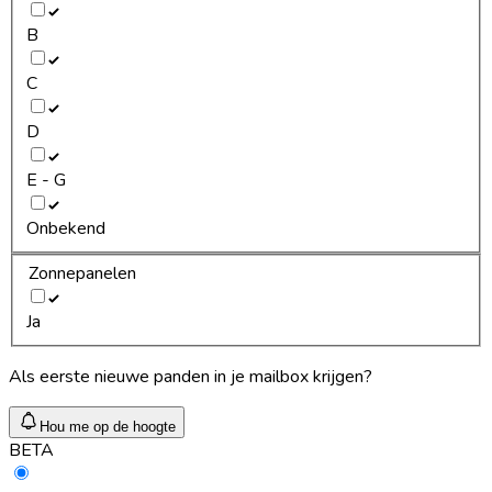
B
C
D
E - G
Onbekend
Zonnepanelen
Ja
Als eerste nieuwe panden in je mailbox krijgen?
Hou me op de hoogte
BETA