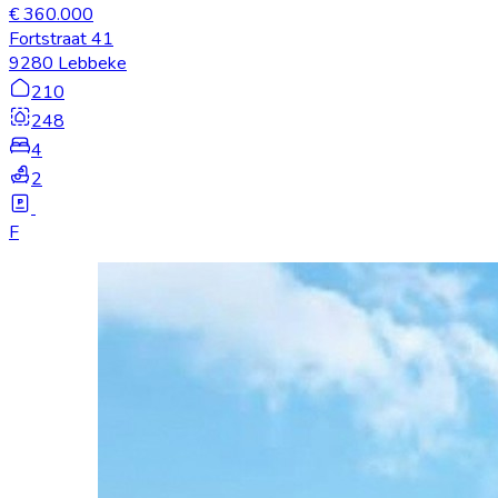
€ 360.000
Fortstraat 41
9280 Lebbeke
210
248
4
2
F