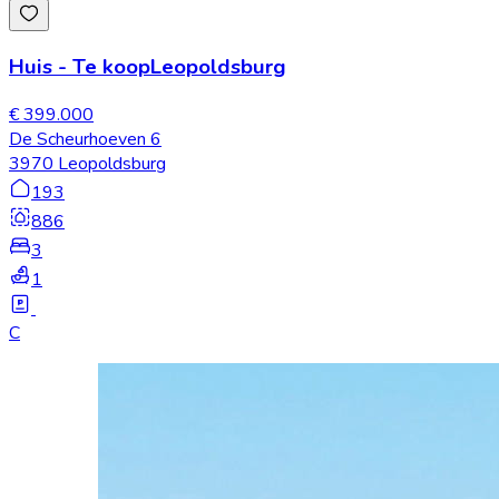
Huis
-
Te koop
Leopoldsburg
€ 399.000
De Scheurhoeven 6
3970 Leopoldsburg
193
886
3
1
C