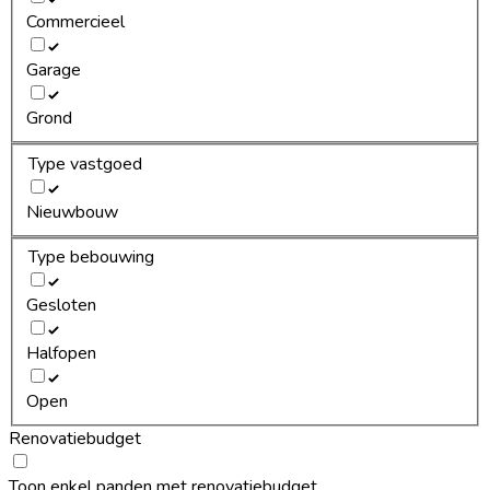
Commercieel
Garage
Grond
Type vastgoed
Nieuwbouw
Type bebouwing
Gesloten
Halfopen
Open
Renovatiebudget
Toon enkel panden met renovatiebudget