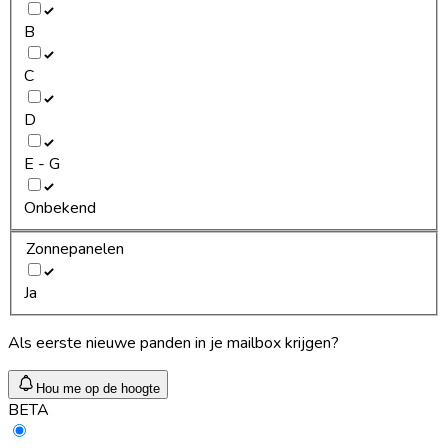
B
C
D
E - G
Onbekend
Zonnepanelen
Ja
Als eerste nieuwe panden in je mailbox krijgen?
Hou me op de hoogte
BETA