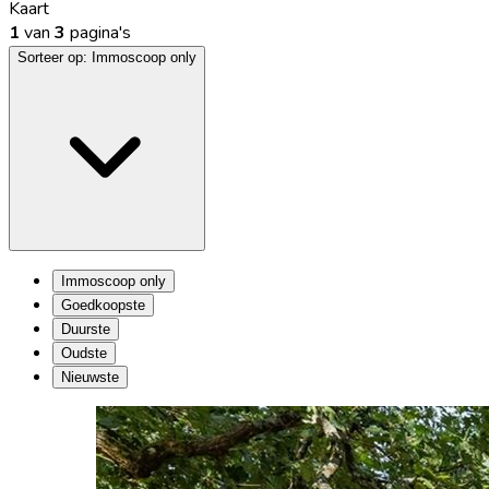
Kaart
1
van
3
pagina's
Sorteer op:
Immoscoop only
Immoscoop only
Goedkoopste
Duurste
Oudste
Nieuwste