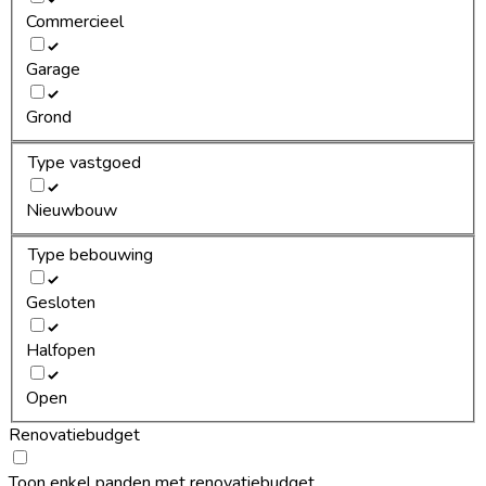
Commercieel
Garage
Grond
Type vastgoed
Nieuwbouw
Type bebouwing
Gesloten
Halfopen
Open
Renovatiebudget
Toon enkel panden met renovatiebudget