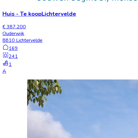
Huis
-
Te koop
Lichtervelde
€ 387.200
Ouderwijk
8810 Lichtervelde
169
241
1
A