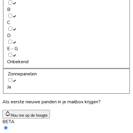
B
C
D
E - G
Onbekend
Zonnepanelen
Ja
Als eerste nieuwe panden in je mailbox krijgen?
Hou me op de hoogte
BETA