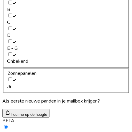
B
C
D
E - G
Onbekend
Zonnepanelen
Ja
Als eerste nieuwe panden in je mailbox krijgen?
Hou me op de hoogte
BETA