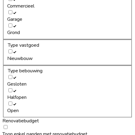
Commercieel
Garage
Grond
Type vastgoed
Nieuwbouw
Type bebouwing
Gesloten
Halfopen
Open
Renovatiebudget
Toon enkel panden met renovatiebudget