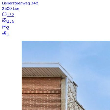
Lispersteenweg 348
2500 Lier
132
235
2
1