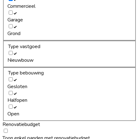
Commercieel
Garage
Grond
Type vastgoed
Nieuwbouw
Type bebouwing
Gesloten
Halfopen
Open
Renovatiebudget
Toon enkel panden met renovatiebudget