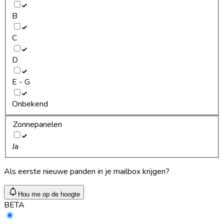
B
C
D
E - G
Onbekend
Zonnepanelen
Ja
Als eerste nieuwe panden in je mailbox krijgen?
Hou me op de hoogte
BETA