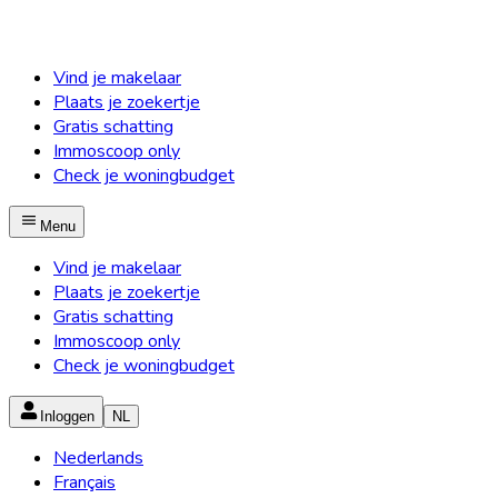
Vind je makelaar
Plaats je zoekertje
Gratis schatting
Immoscoop only
Check je woningbudget
Menu
Vind je makelaar
Plaats je zoekertje
Gratis schatting
Immoscoop only
Check je woningbudget
Inloggen
NL
Nederlands
Français