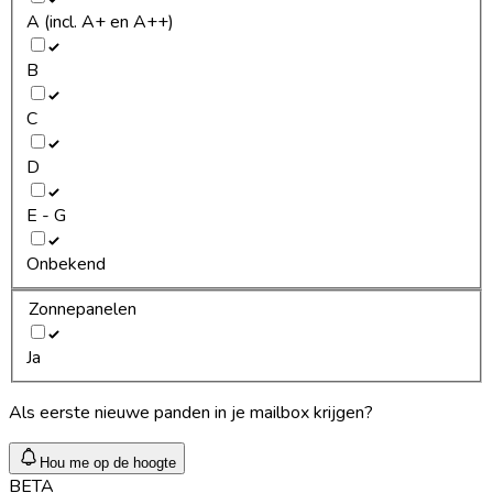
A (incl. A+ en A++)
B
C
D
E - G
Onbekend
Zonnepanelen
Ja
Als eerste nieuwe panden in je mailbox krijgen?
Hou me op de hoogte
BETA