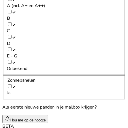
A (incl. A+ en A++)
B
C
D
E - G
Onbekend
Zonnepanelen
Ja
Als eerste nieuwe panden in je mailbox krijgen?
Hou me op de hoogte
BETA