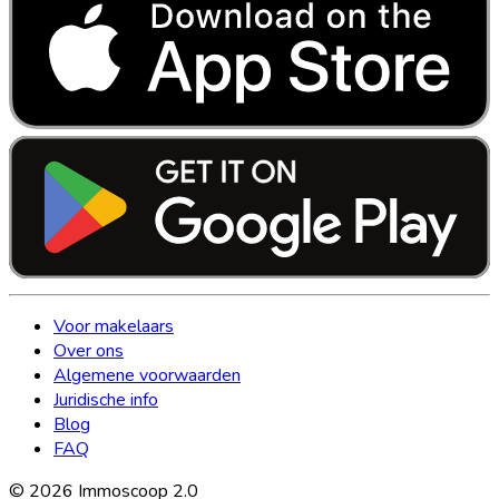
Voor makelaars
Over ons
Algemene voorwaarden
Juridische info
Blog
FAQ
©
2026
Immoscoop 2.0