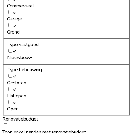
Commercieel
Garage
Grond
Type vastgoed
Nieuwbouw
Type bebouwing
Gesloten
Halfopen
Open
Renovatiebudget
Toon enkel panden met renovatiebudget