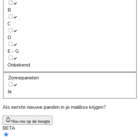
B
C
D
E - G
Onbekend
Zonnepanelen
Ja
Als eerste nieuwe panden in je mailbox krijgen?
Hou me op de hoogte
BETA