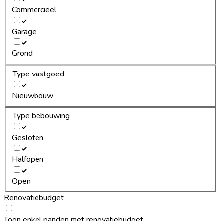
Commercieel
Garage
Grond
Type vastgoed
Nieuwbouw
Type bebouwing
Gesloten
Halfopen
Open
Renovatiebudget
Toon enkel panden met renovatiebudget