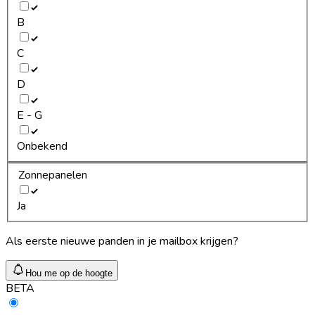
B
C
D
E - G
Onbekend
Zonnepanelen
Ja
Als eerste nieuwe panden in je mailbox krijgen?
Hou me op de hoogte
BETA