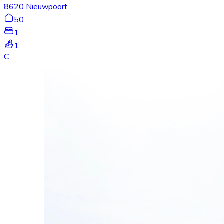
8620 Nieuwpoort
50
1
1
C