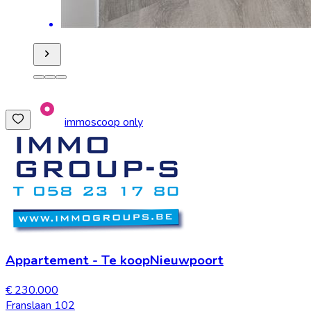
immoscoop only
Appartement
-
Te koop
Nieuwpoort
€ 230.000
Franslaan 102