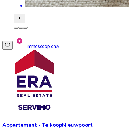
immoscoop only
Appartement
-
Te koop
Nieuwpoort