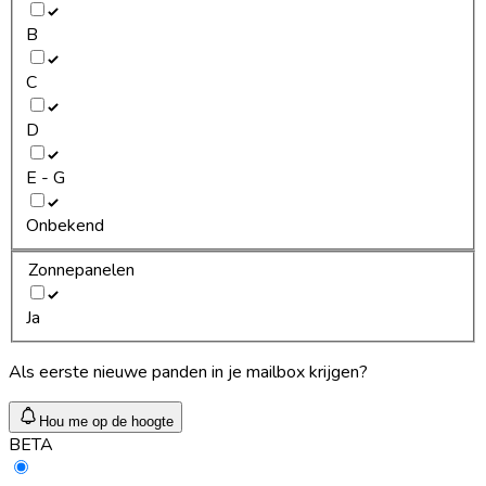
B
C
D
E - G
Onbekend
Zonnepanelen
Ja
Als eerste nieuwe panden in je mailbox krijgen?
Hou me op de hoogte
BETA