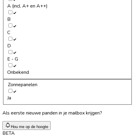
A (incl. A+ en A++)
B
C
D
E - G
Onbekend
Zonnepanelen
Ja
Als eerste nieuwe panden in je mailbox krijgen?
Hou me op de hoogte
BETA