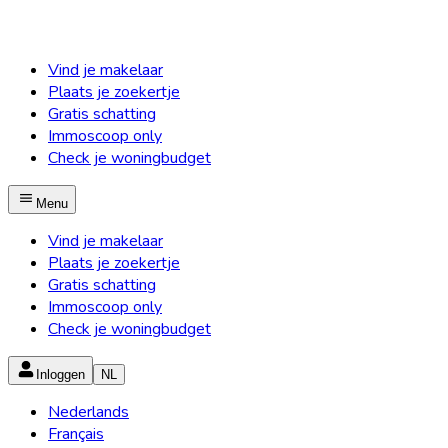
Vind je makelaar
Plaats je zoekertje
Gratis schatting
Immoscoop only
Check je woningbudget
Menu
Vind je makelaar
Plaats je zoekertje
Gratis schatting
Immoscoop only
Check je woningbudget
Inloggen
NL
Nederlands
Français