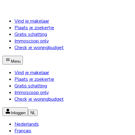
Vind je makelaar
Plaats je zoekertje
Gratis schatting
Immoscoop only
Check je woningbudget
Menu
Vind je makelaar
Plaats je zoekertje
Gratis schatting
Immoscoop only
Check je woningbudget
Inloggen
NL
Nederlands
Français