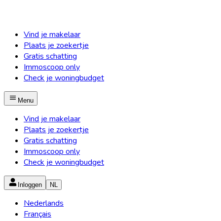
Vind je makelaar
Plaats je zoekertje
Gratis schatting
Immoscoop only
Check je woningbudget
Menu
Vind je makelaar
Plaats je zoekertje
Gratis schatting
Immoscoop only
Check je woningbudget
Inloggen
NL
Nederlands
Français