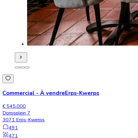
Commercial
-
À vendre
Erps-Kwerps
€ 545.000
Dorpsplein 7
3071 Erps-Kwerps
491
471