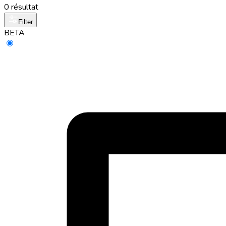
0 résultat
Filter
BETA