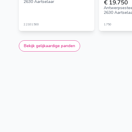
€ 19.750
2630 Aartselaar
Antwerpseste
2630 Aartsela
2.210
1.500
1.750
Bekijk gelijkaardige panden