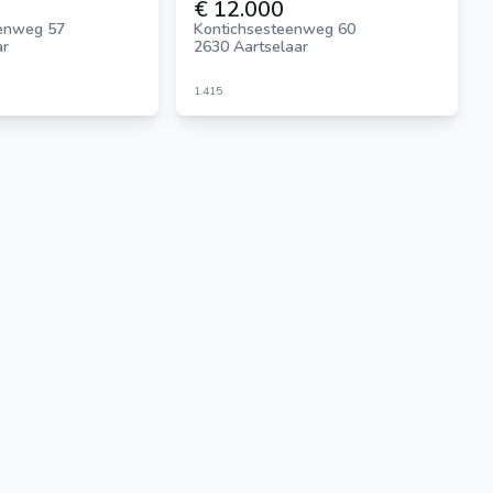
€ 12.000
enweg 57
Kontichsesteenweg 60
ar
2630 Aartselaar
1.415