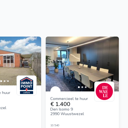
e huur
Commercieel te huur
€ 1.400
zel
Den Isomo 9
2990 Wuustwezel
10.540