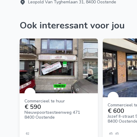
Leopold Van Tyghemlaan 31, 8400 Oostende
Ook interessant voor jou
Commercieel te huur
Commercieel t
€ 590
€ 600
Nieuwpoortsesteenweg 471
Jozef II-straat 
8400 Oostende
8400 Oostend
62
45
45