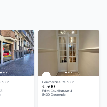
e huur
Commercieel te huur
€ 500
55
Edith Cavellstraat 4
e
8400 Oostende