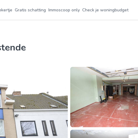
ekertje
Gratis schatting
Immoscoop only
Check je woningbudget
stende