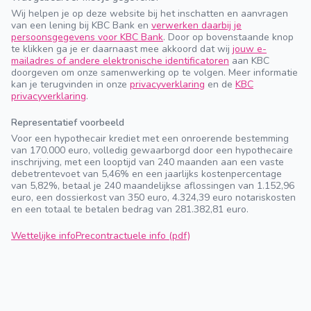
Wij helpen je op deze website bij het inschatten en aanvragen
van een lening bij KBC Bank en
verwerken daarbij je
persoonsgegevens voor KBC Bank
. Door op bovenstaande knop
te klikken ga je er daarnaast mee akkoord dat wij
jouw e-
mailadres of andere elektronische identificatoren
aan KBC
doorgeven om onze samenwerking op te volgen. Meer informatie
kan je terugvinden in onze
privacyverklaring
en de
KBC
privacyverklaring
.
Representatief voorbeeld
Voor een hypothecair krediet met een onroerende bestemming
van 170.000 euro, volledig gewaarborgd door een hypothecaire
inschrijving, met een looptijd van 240 maanden aan een vaste
debetrentevoet van 5,46% en een jaarlijks kostenpercentage
van 5,82%, betaal je 240 maandelijkse aflossingen van 1.152,96
euro, een dossierkost van 350 euro, 4.324,39 euro notariskosten
en een totaal te betalen bedrag van 281.382,81 euro.
Wettelijke info
Precontractuele info (pdf)