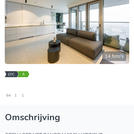
14 foto's
A
EPC
64
1
1
Omschrijving