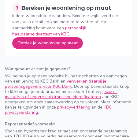
Bereken je woonlening op maat
3
Iedere woonsituatie is anders. Simuleer vrijblijvend die
van jou in detail en kom meteen te weten of je in
aanmerking komt voor een
persoonlijk
haalbaarheidsattest van KBC
.
Ontdek je woonlening op maat
Wat gebeurt er met je gegevens?
Wij helpen je op deze website bij het inschatten en aanvragen
van een lening bij KBC Bank en
verwerken daarbij je
persoonsgegevens voor KBC Bank
. Door op bovenstaande knop
te klikken ga je er daarnaast mee akkoord dat wij
jouw e-
mailadres of andere elektronische identificatoren
aan KBC
doorgeven om onze samenwerking op te volgen. Meer informatie
kan je terugvinden in onze
privacyverklaring
en de
KBC
privacyverklaring
.
Representatief voorbeeld
Voor een hypothecair krediet met een onroerende bestemming
van 170.000 euro, volledig gewaarborgd door een hypothecaire