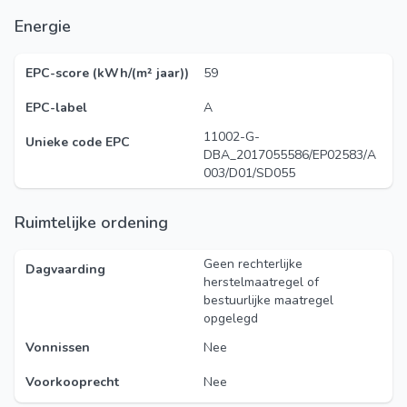
Energie
EPC-score (kWh/(m² jaar))
59
EPC-label
A
11002-G-
Unieke code EPC
DBA_2017055586/EP02583/A
003/D01/SD055
Ruimtelijke ordening
Geen rechterlijke
Dagvaarding
herstelmaatregel of
bestuurlijke maatregel
opgelegd
Vonnissen
Nee
Voorkooprecht
Nee