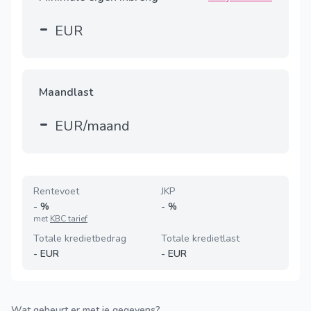
-
EUR
Maandlast
-
EUR/maand
Rentevoet
JKP
-
%
-
%
met
KBC tarief
Totale kredietbedrag
Totale kredietlast
-
EUR
-
EUR
Wat gebeurt er met je gegevens?