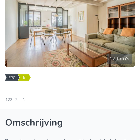
17 foto's
B
EPC
122
2
1
Omschrijving