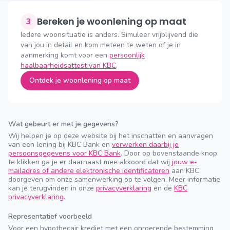
Bereken je woonlening op maat
3
Iedere woonsituatie is anders. Simuleer vrijblijvend die
van jou in detail en kom meteen te weten of je in
aanmerking komt voor een
persoonlijk
haalbaarheidsattest van KBC
.
Ontdek je woonlening op maat
Wat gebeurt er met je gegevens?
Wij helpen je op deze website bij het inschatten en aanvragen
van een lening bij KBC Bank en
verwerken daarbij je
persoonsgegevens voor KBC Bank
. Door op bovenstaande knop
te klikken ga je er daarnaast mee akkoord dat wij
jouw e-
mailadres of andere elektronische identificatoren
aan KBC
doorgeven om onze samenwerking op te volgen. Meer informatie
kan je terugvinden in onze
privacyverklaring
en de
KBC
privacyverklaring
.
Representatief voorbeeld
Voor een hypothecair krediet met een onroerende bestemming