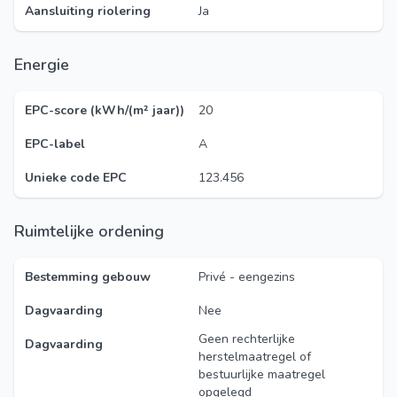
Aansluiting riolering
Ja
Energie
EPC-score (kWh/(m² jaar))
20
EPC-label
A
Unieke code EPC
123.456
Ruimtelijke ordening
Bestemming gebouw
Privé - eengezins
Dagvaarding
Nee
Geen rechterlijke
Dagvaarding
herstelmaatregel of
bestuurlijke maatregel
opgelegd