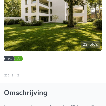
22 foto's
A
EPC
216
3
2
Omschrijving