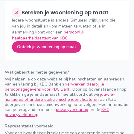
Bereken je woonlening op maat
3
Iedere woonsituatie is anders. Simuleer vrijblijvend die
van jou in detail en kom meteen te weten of je in
aanmerking komt voor een
persoonlijk
haalbaarheidsattest van KBC
.
Ontdek je woonlening op maat
Wat gebeurt er met je gegevens?
Wij helpen je op deze website bij het inschatten en aanvragen
van een lening bij KBC Bank en
verwerken daarbij je
persoonsgegevens voor KBC Bank
. Door op bovenstaande knop
te klikken ga je er daarnaast mee akkoord dat wij
jouw e-
mailadres of andere elektronische identificatoren
aan KBC
doorgeven om onze samenwerking op te volgen. Meer informatie
kan je terugvinden in onze
privacyverklaring
en de
KBC
privacyverklaring
.
Representatief voorbeeld
Voor een hypothecair krediet met een onroerende bestemming