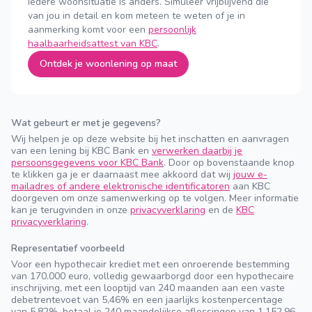
Iedere woonsituatie is anders. Simuleer vrijblijvend die
van jou in detail en kom meteen te weten of je in
aanmerking komt voor een
persoonlijk
haalbaarheidsattest van KBC
.
Ontdek je woonlening op maat
Wat gebeurt er met je gegevens?
Wij helpen je op deze website bij het inschatten en aanvragen
van een lening bij KBC Bank en
verwerken daarbij je
persoonsgegevens voor KBC Bank
. Door op bovenstaande knop
te klikken ga je er daarnaast mee akkoord dat wij
jouw e-
mailadres of andere elektronische identificatoren
aan KBC
doorgeven om onze samenwerking op te volgen. Meer informatie
kan je terugvinden in onze
privacyverklaring
en de
KBC
privacyverklaring
.
Representatief voorbeeld
Voor een hypothecair krediet met een onroerende bestemming
van 170.000 euro, volledig gewaarborgd door een hypothecaire
inschrijving, met een looptijd van 240 maanden aan een vaste
debetrentevoet van 5,46% en een jaarlijks kostenpercentage
van 5,82%, betaal je 240 maandelijkse aflossingen van 1.152,96