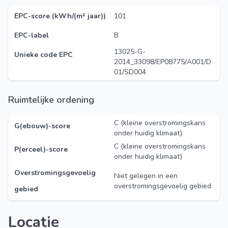
EPC-score (kWh/(m² jaar))
101
EPC-label
B
13025-G-
Unieke code EPC
2014_33098/EP08775/A001/D
01/SD004
Ruimtelijke ordening
C (kleine overstromingskans
G(ebouw)-score
onder huidig klimaat)
C (kleine overstromingskans
P(erceel)-score
onder huidig klimaat)
Overstromingsgevoelig
Niet gelegen in een
overstromingsgevoelig gebied
gebied
Locatie