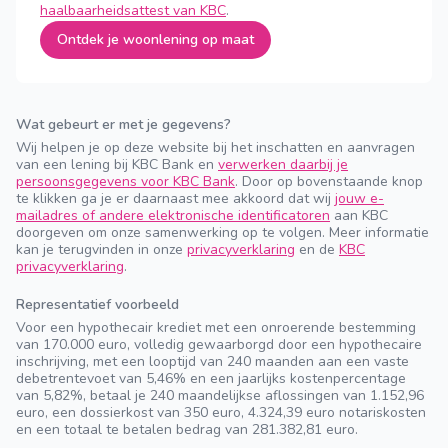
haalbaarheidsattest van KBC
.
Ontdek je woonlening op maat
Wat gebeurt er met je gegevens?
Wij helpen je op deze website bij het inschatten en aanvragen
van een lening bij KBC Bank en
verwerken daarbij je
persoonsgegevens voor KBC Bank
. Door op bovenstaande knop
te klikken ga je er daarnaast mee akkoord dat wij
jouw e-
mailadres of andere elektronische identificatoren
aan KBC
doorgeven om onze samenwerking op te volgen. Meer informatie
kan je terugvinden in onze
privacyverklaring
en de
KBC
privacyverklaring
.
Representatief voorbeeld
Voor een hypothecair krediet met een onroerende bestemming
van 170.000 euro, volledig gewaarborgd door een hypothecaire
inschrijving, met een looptijd van 240 maanden aan een vaste
debetrentevoet van 5,46% en een jaarlijks kostenpercentage
van 5,82%, betaal je 240 maandelijkse aflossingen van 1.152,96
euro, een dossierkost van 350 euro, 4.324,39 euro notariskosten
en een totaal te betalen bedrag van 281.382,81 euro.