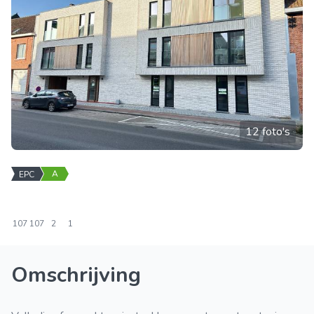
12 foto's
A
EPC
107
107
2
1
Omschrijving