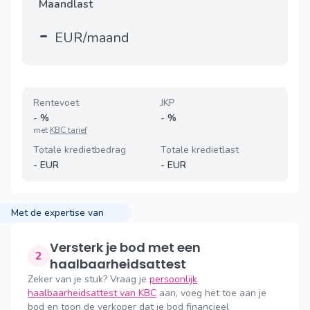
Maandlast
-
EUR/maand
Rentevoet
JKP
-
%
-
%
met
KBC tarief
Totale kredietbedrag
Totale kredietlast
-
EUR
-
EUR
Met de expertise van
Versterk je bod met een
2
haalbaarheidsattest
Zeker van je stuk? Vraag je
persoonlijk
haalbaarheidsattest van KBC
aan, voeg het toe aan je
bod en toon de verkoper dat je bod financieel