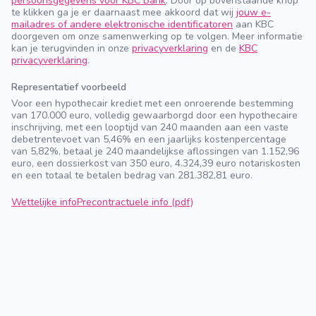
persoonsgegevens voor KBC Bank
. Door op bovenstaande knop
te klikken ga je er daarnaast mee akkoord dat wij
jouw e-
mailadres of andere elektronische identificatoren
aan KBC
doorgeven om onze samenwerking op te volgen. Meer informatie
kan je terugvinden in onze
privacyverklaring
en de
KBC
privacyverklaring
.
Representatief voorbeeld
Voor een hypothecair krediet met een onroerende bestemming
van 170.000 euro, volledig gewaarborgd door een hypothecaire
inschrijving, met een looptijd van 240 maanden aan een vaste
debetrentevoet van 5,46% en een jaarlijks kostenpercentage
van 5,82%, betaal je 240 maandelijkse aflossingen van 1.152,96
euro, een dossierkost van 350 euro, 4.324,39 euro notariskosten
en een totaal te betalen bedrag van 281.382,81 euro.
Wettelijke info
Precontractuele info (pdf)