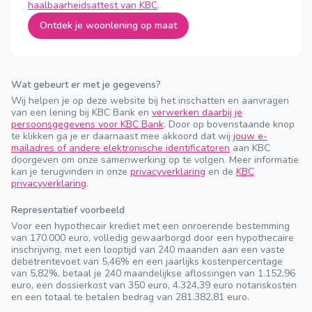
haalbaarheidsattest van KBC
.
Ontdek je woonlening op maat
Wat gebeurt er met je gegevens?
Wij helpen je op deze website bij het inschatten en aanvragen
van een lening bij KBC Bank en
verwerken daarbij je
persoonsgegevens voor KBC Bank
. Door op bovenstaande knop
te klikken ga je er daarnaast mee akkoord dat wij
jouw e-
mailadres of andere elektronische identificatoren
aan KBC
doorgeven om onze samenwerking op te volgen. Meer informatie
kan je terugvinden in onze
privacyverklaring
en de
KBC
privacyverklaring
.
Representatief voorbeeld
Voor een hypothecair krediet met een onroerende bestemming
van 170.000 euro, volledig gewaarborgd door een hypothecaire
inschrijving, met een looptijd van 240 maanden aan een vaste
debetrentevoet van 5,46% en een jaarlijks kostenpercentage
van 5,82%, betaal je 240 maandelijkse aflossingen van 1.152,96
euro, een dossierkost van 350 euro, 4.324,39 euro notariskosten
en een totaal te betalen bedrag van 281.382,81 euro.