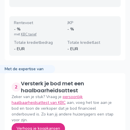
Rentevoet
JKP
-
%
-
%
met
KBC tarief
Totale kredietbedrag
Totale kredietlast
-
EUR
-
EUR
Met de expertise van
Versterk je bod met een
2
haalbaarheidsattest
Zeker van je stuk? Vraag je
persoonlijk
haalbaarheidsattest van KBC
aan, voeg het toe aan je
bod en toon de verkoper dat je bod financieel
onderbouwd is. Zo kan jij andere huizenjagers een stap
voor zijn.
Verhoog je koopkansen