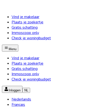
Vind je makelaar
Plaats je zoekertje
Gratis schatting
Immoscoop only
Check je woningbudget
Menu
Vind je makelaar
Plaats je zoekertje
Gratis schatting
Immoscoop only
Check je woningbudget
Inloggen
NL
Nederlands
Français