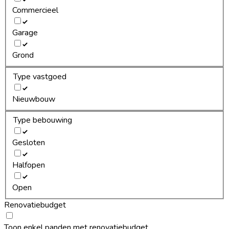
Commercieel
Garage
Grond
Type vastgoed
Nieuwbouw
Type bebouwing
Gesloten
Halfopen
Open
Renovatiebudget
Toon enkel panden met renovatiebudget