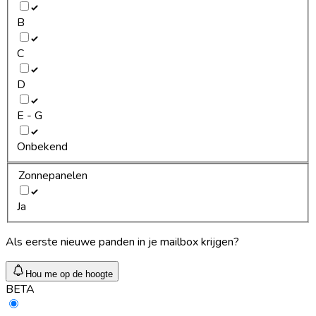
B
C
D
E - G
Onbekend
Zonnepanelen
Ja
Als eerste nieuwe panden in je mailbox krijgen?
Hou me op de hoogte
BETA