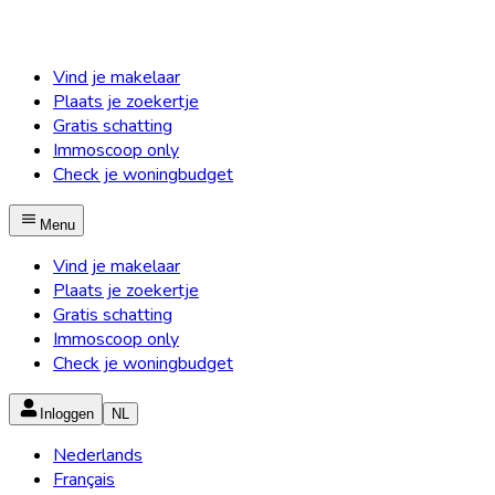
Vind je makelaar
Plaats je zoekertje
Gratis schatting
Immoscoop only
Check je woningbudget
Menu
Vind je makelaar
Plaats je zoekertje
Gratis schatting
Immoscoop only
Check je woningbudget
Inloggen
NL
Nederlands
Français