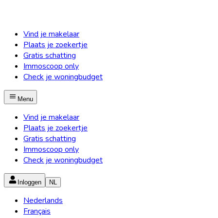
Vind je makelaar
Plaats je zoekertje
Gratis schatting
Immoscoop only
Check je woningbudget
Menu
Vind je makelaar
Plaats je zoekertje
Gratis schatting
Immoscoop only
Check je woningbudget
Inloggen
NL
Nederlands
Français