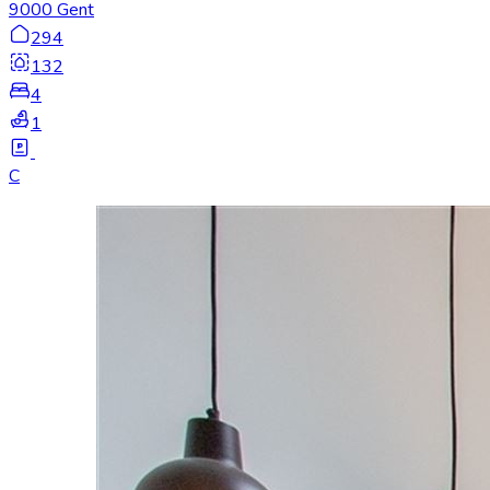
9000 Gent
294
132
4
1
C