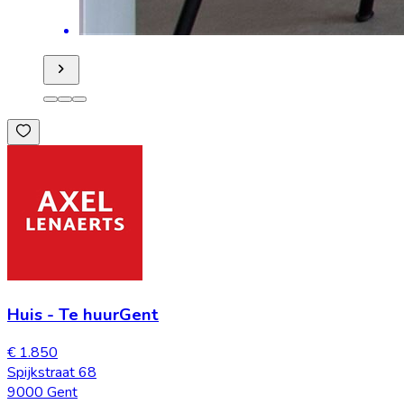
Huis
-
Te huur
Gent
€ 1.850
Spijkstraat 68
9000 Gent