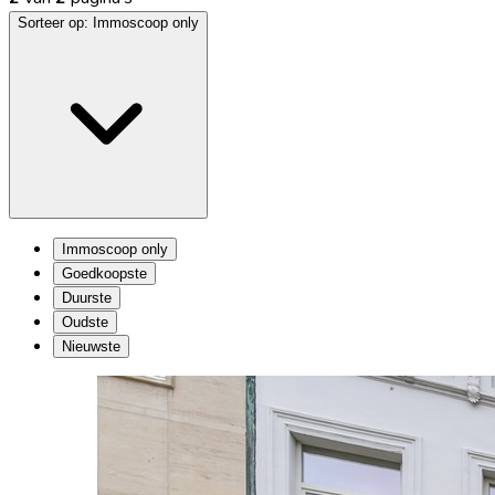
Sorteer op:
Immoscoop only
Immoscoop only
Goedkoopste
Duurste
Oudste
Nieuwste