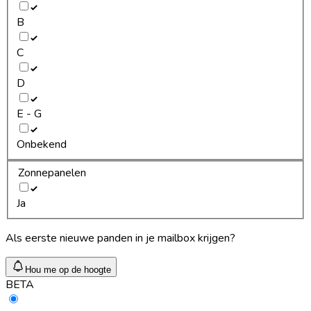
B
C
D
E - G
Onbekend
Zonnepanelen
Ja
Als eerste nieuwe panden in je mailbox krijgen?
Hou me op de hoogte
BETA