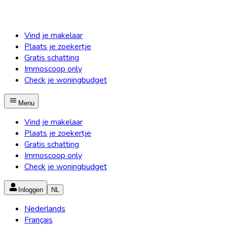
Vind je makelaar
Plaats je zoekertje
Gratis schatting
Immoscoop only
Check je woningbudget
Menu
Vind je makelaar
Plaats je zoekertje
Gratis schatting
Immoscoop only
Check je woningbudget
Inloggen
NL
Nederlands
Français