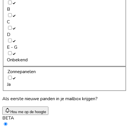
B
C
D
E - G
Onbekend
Zonnepanelen
Ja
Als eerste nieuwe panden in je mailbox krijgen?
Hou me op de hoogte
BETA