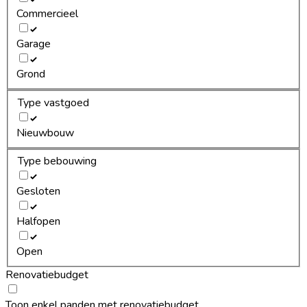
Commercieel
Garage
Grond
Type vastgoed
Nieuwbouw
Type bebouwing
Gesloten
Halfopen
Open
Renovatiebudget
Toon enkel panden met renovatiebudget