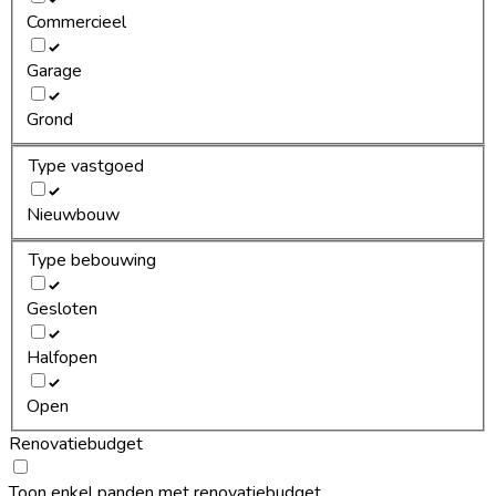
Commercieel
Garage
Grond
Type vastgoed
Nieuwbouw
Type bebouwing
Gesloten
Halfopen
Open
Renovatiebudget
Toon enkel panden met renovatiebudget