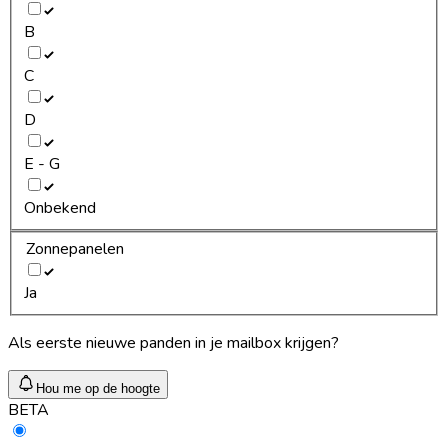
B
C
D
E - G
Onbekend
Zonnepanelen
Ja
Als eerste nieuwe panden in je mailbox krijgen?
Hou me op de hoogte
BETA